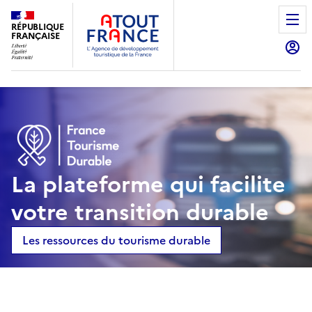
Aller
au
RÉPUBLIQUE
FRANÇAISE
contenu
principal
La plateforme qui facilite
votre transition durable
Les ressources du tourisme durable