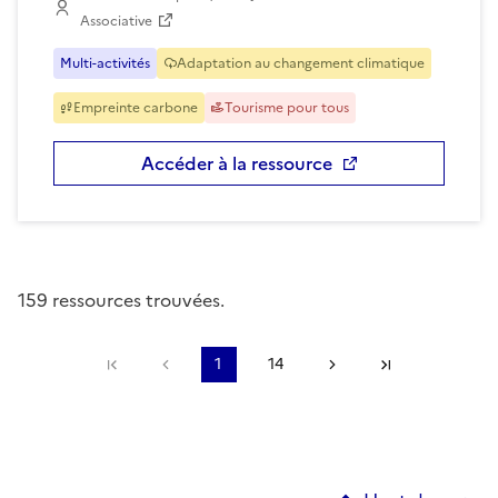
Associative
Multi-activités
Adaptation au changement climatique
Empreinte carbone
Tourisme pour tous
Accéder à la ressource
159 ressources trouvées.
Première page
Page précédente
1
14
Page suivante
Dernière pa