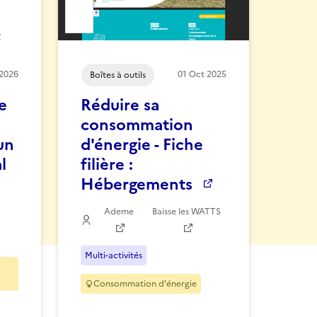
avoris
Ajouter la ressource aux favoris
2026
01
Oct
2025
Boîtes à outils
e
Réduire sa
consommation
un
d'énergie - Fiche
l
filière :
Hébergements
Ademe
Baisse les WATTS
Multi-activités
Consommation d'énergie