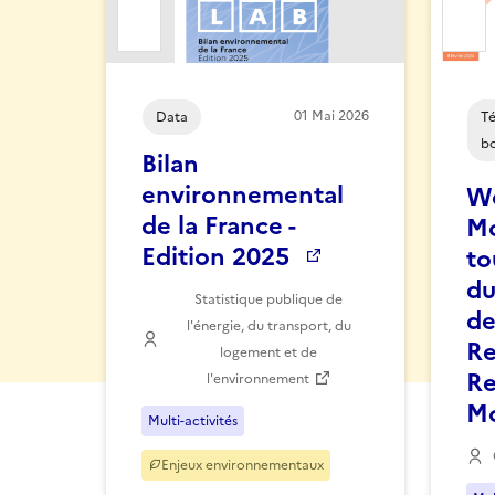
Ajouter la ressource aux favoris
Ajout
01
Mai
2026
Data
Té
bo
Bilan
environnemental
We
de la France -
Mo
Edition 2025
to
du
Statistique publique de
de
l'énergie, du transport, du
Re
logement et de
Re
l'environnement
Mo
Multi-activités
Enjeux environnementaux