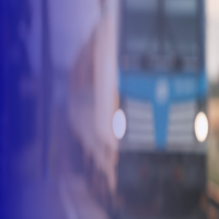
vous ?
Où e