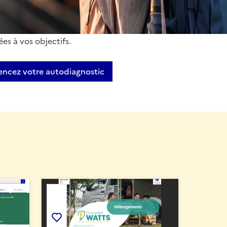
ser dans vos démarches. France tourisme
t de faire un état des lieux de vos
proposer des ressources personnalisées
iées à vos objectifs.
cez votre autodiagnostic