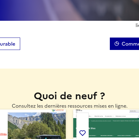
reuses ressources. France
S'évaluer pour progres
couvrir ou re-découvrir
durable vous perme
s ressources qui vous
engagements pour vous 
l
durable
Commen
Quoi de neuf ?
Consultez les dernières ressources mises en ligne.