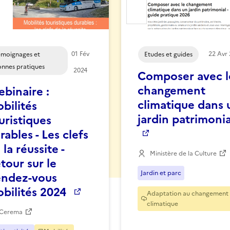
er la ressource aux favoris
Ajouter la ressource aux f
01
Fév
22
Avr
moignages et
Etudes et guides
nnes pratiques
2024
Composer avec l
changement
binaire :
climatique dans 
bilités
jardin patrimonia
uristiques
rables - Les clefs
 la réussite -
Ministère de la Culture
tour sur le
Jardin et parc
ndez-vous
bilités 2024
Adaptation au changement
climatique
Cerema