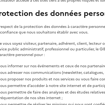
tilisateur accède à ces sites tiers à ses propres risques et s
rotection des données perso
respect de la protection des données à caractère personne
confiance que nous souhaitons établir avec vous.
 vous soyez visiteur, partenaire, adhérent, client, lecteur
vice public administratif, professionnel ou particulier, le 
aractère personnel pour :
ous informer sur nos événements et ceux de nos partenaire
ous adresser nos communications (newsletter, catalogues, e
ous proposer nos produits et nos services ou vous faire co
ous permettre d’accéder à notre site internet et de partici
ous permettre de faire des analyses et des études relatives 
réquentation de nos sites internet ;
ous permettre de réaliser les missions qui nous sont confié