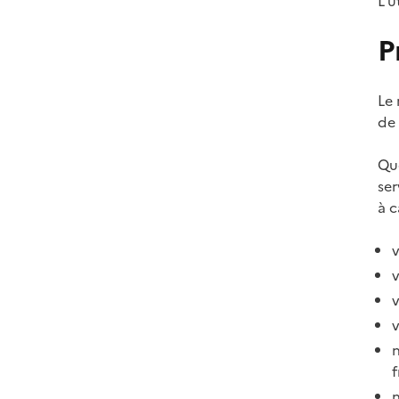
L'u
P
Le 
de 
Que
ser
à c
v
v
v
v
n
f
n