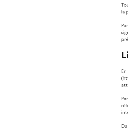
Tou
la 
Par
sig
pré
L
En 
(ht
att
Par
réf
int
Dan