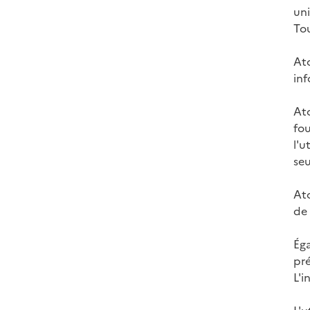
uni
To
Ato
inf
Ato
fou
l'u
seu
Ato
de 
Éga
pré
L'i