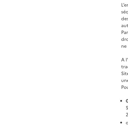
L’
séq
des
aut
Par
dro
ne 
A l
tra
Sit
une
Pou
S
o