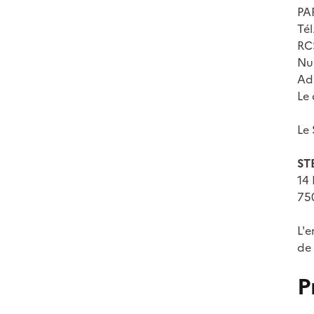
PA
Tél
RCS
Nu
Adr
Le 
Le 
ST
14
75
L'e
de 
P