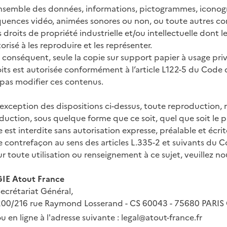
ensemble des données, informations, pictogrammes, iconog
uences vidéo, animées sonores ou non, ou toute autres cont
 droits de propriété industrielle et/ou intellectuelle dont le 
orisé à les reproduire et les représenter.
 conséquent, seule la copie sur support papier à usage privé
its est autorisée conformément à l’article L122-5 du Code d
pas modifier ces contenus.
’exception des dispositions ci-dessus, toute reproduction, 
duction, sous quelque forme que ce soit, quel que soit le
e est interdite sans autorisation expresse, préalable et écr
 contrefaçon au sens des articles L.335-2 et suivants du Co
r toute utilisation ou renseignement à ce sujet, veuillez n
GIE Atout France
ecrétariat Général,
200/216 rue Raymond Losserand - CS 60043 - 75680 PARIS
u en ligne à l'adresse suivante :
legal@atout-france.fr