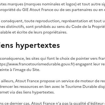
tes marques (marques nominales et logos) et tout autre sign
propriété du GIE Atout France ou de ses partenaires ou en 
 conséquent, toute reproduction, représentation et tout u
nes distinctifs, sont prohibés au sens du Code de la Proprié
alable et écrite de leurs propriétaires.
iens hypertextes
conséquence, les sites qui font le choix de pointer vers f
tps://www.francetourismedurable.gouv.fr) engagent leur resp
einte à l’image du Site.
 ailleurs, Atout France propose un service de moteur de re
érencer les ressources en lien avec le Tourisme Durable disp
ernet via des liens hypertextes.
s ce dernier cas, Atout France n'a pas la qualité d'éditeur 