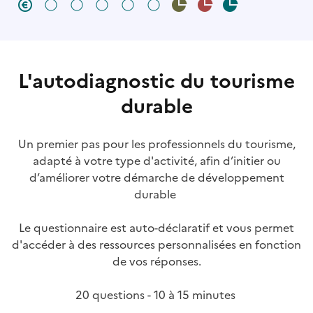
Étape à venir (Enjeux économiques et transversaux :
Étape à venir (Enjeux économiques et transve
Étape à venir (Enjeux économiques et tra
Étape à venir (Enjeux économiques et 
Étape à venir (Enjeux économique
Enjeux économiques et transversaux : 5 étapes
Terminer l'autodiagnostic p
Terminer l'autodiagnos
Terminer l'autodi
L'autodiagnostic du tourisme
durable
Un premier pas pour les professionnels du tourisme,
adapté à votre type d'activité, afin d’initier ou
d’améliorer votre démarche de développement
durable
Le questionnaire est auto-déclaratif et vous permet
d'accéder à des ressources personnalisées en fonction
de vos réponses.
20 questions - 10 à 15 minutes